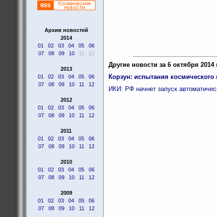
Архив новостей
2014
01
02
03
04
05
06
07
08
09
10
11
12
Другие новости за 6 октября 2014 г
2013
Корзун: испытания космического 
01
02
03
04
05
06
07
08
09
10
11
12
ИКИ: РФ начнет запуск автоматическ
2012
01
02
03
04
05
06
07
08
09
10
11
12
2011
01
02
03
04
05
06
07
08
09
10
11
12
2010
01
02
03
04
05
06
07
08
09
10
11
12
2009
01
02
03
04
05
06
07
08
09
10
11
12