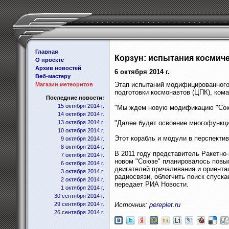
Главная
Корзун: испытания космиче
О проекте
Архив новостей
6 октября 2014 г.
Веб-мастеру
Этап испытаний модифицированного 
Магазин метеоритов
подготовки космонавтов (ЦПК), ком
Последние новости:
15 октября 2014 г.
"Мы ждем новую модификацию "Союза
14 октября 2014 г.
13 октября 2014 г.
"Далее будет освоение многофункци
10 октября 2014 г.
Этот корабль и модули в перспекти
9 октября 2014 г.
8 октября 2014 г.
В 2011 году представитель Ракетно
7 октября 2014 г.
новом "Союзе" планировалось повы
6 октября 2014 г.
двигателей причаливания и ориента
3 октября 2014 г.
радиосвязи, облегчить поиск спуск
2 октября 2014 г.
передает РИА Новости.
1 октября 2014 г.
30 сентября 2014 г.
29 сентября 2014 г.
Источник:
pereplet.ru
26 сентября 2014 г.